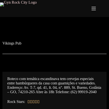
Vikings Pub
Boteco com temática escandinava tem cervejas especiais
entre hambúrgueres da casa com guarnições e variedades.
Endereço: Av. T-7, qd. 41, lt. 04, n°. 889, St. Bueno, Goiânia
– GO, 74210-265 Abre às 18h Telefone: (62) 99919-2040
Rock Stars:




