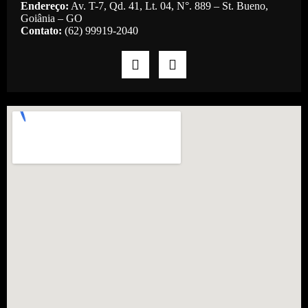
Endereço:
Av. T-7, Qd. 41, Lt. 04, N°. 889 – St. Bueno,
Goiânia – GO
Contato:
(62) 99919-2040