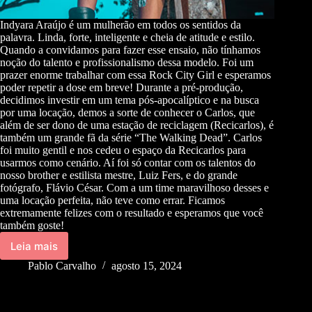
Indyara Araújo é um mulherão em todos os sentidos da
palavra. Linda, forte, inteligente e cheia de atitude e estilo.
Quando a convidamos para fazer esse ensaio, não tínhamos
noção do talento e profissionalismo dessa modelo. Foi um
prazer enorme trabalhar com essa Rock City Girl e esperamos
poder repetir a dose em breve! Durante a pré-produção,
decidimos investir em um tema pós-apocalíptico e na busca
por uma locação, demos a sorte de conhecer o Carlos, que
além de ser dono de uma estação de reciclagem (Recicarlos), é
também um grande fã da série “The Walking Dead”. Carlos
foi muito gentil e nos cedeu o espaço da Recicarlos para
usarmos como cenário. Aí foi só contar com os talentos do
nosso brother e estilista mestre, Luiz Fers, e do grande
fotógrafo, Flávio César. Com a um time maravilhoso desses e
uma locação perfeita, não teve como errar. Ficamos
extremamente felizes com o resultado e esperamos que você
também goste!
Leia mais
Pablo Carvalho
agosto 15, 2024