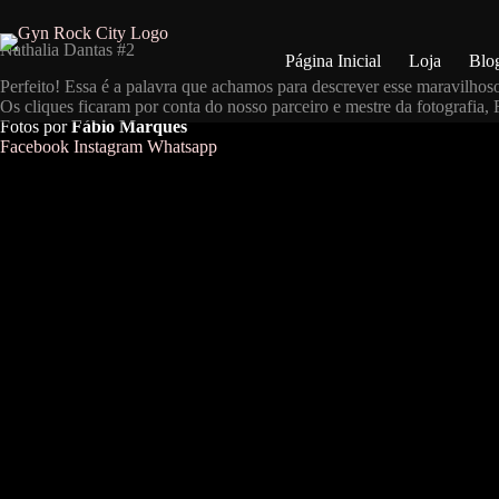
Pular
para
o
Nathalia Dantas #2
Página Inicial
Loja
Blo
conteúdo
Perfeito! Essa é a palavra que achamos para descrever esse maravilhos
Os cliques ficaram por conta do nosso parceiro e mestre da fotografi
Fotos por
Fábio Marques
Facebook
Instagram
Whatsapp